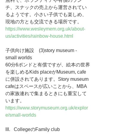
無料で、ボランティアや有償のラン
チ、スナックの売上から運営されてい
るようです。小さい子供でも楽しめ、
現地の方とも交流できる場所です。
https://www.wesleymem.org.uk/about-
us/activities/rainbow-house.html
子供向け施設　(3)story museum - 
small worlds
60分6ポンドと有償ですが、絵本の世界
を楽しめるKids placeがMuseum, cafe
に併設されてあります。Story museum 
cafeはスペースが広いことから、MBA
の家族連れで集まるときにも重宝して
います。
https://www.storymuseum.org.uk/explor
e/small-worlds
III.   CollegeのFamily club