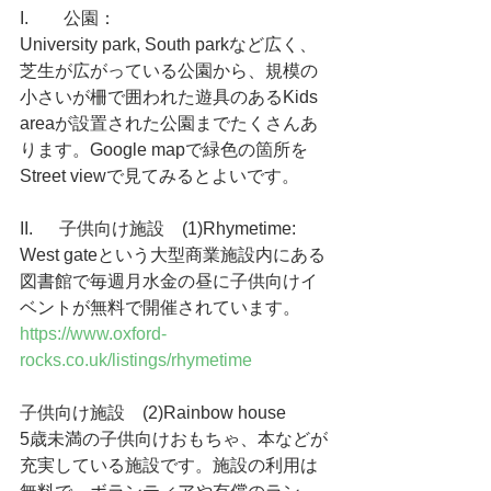
I.        公園：
University park, South parkなど広く、
芝生が広がっている公園から、規模の
小さいが柵で囲われた遊具のあるKids 
areaが設置された公園までたくさんあ
ります。Google mapで緑色の箇所を
Street viewで見てみるとよいです。
II.      子供向け施設　(1)Rhymetime:
West gateという大型商業施設内にある
図書館で毎週月水金の昼に子供向けイ
ベントが無料で開催されています。
https://www.oxford-
rocks.co.uk/listings/rhymetime
子供向け施設　(2)Rainbow house
5歳未満の子供向けおもちゃ、本などが
充実している施設です。施設の利用は