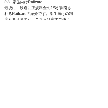
(iv)   家族向けRailcard
最後に、鉄道に正規料金の1/3が割引さ
れるRailcardの紹介です。学生向けの制
度もありますが、こちらは家族で使え
るので、家族旅行などの際に重宝する
ことになると思います。種類がいろい
ろありますが、Family&Friends 
Railcard, Two together railcard. 
Network Railcardあたりから利用条件を
比較して、ニーズに合ったものを購入
するのがお勧めです。Trainlineという
アプリに連結させると簡単にチケット
購入できます。
https://www.nationalrail.co.uk/tickets-
railcards-and-offers/railcards/national-
railcards/
そのほか、知りたい情報などありまし
たら、追加で記載や個別に回答なども