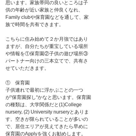
思います。家族帯同の良いところは子
供の年齢が近い家族と仲良くなれ、
Family clubや保育園などを通して、家
族で時間を共有できます。
こちらに住み始めて２か月強ではあり
ますが、自分たちが重宝している場所
や情報を①保育園②子供の遊び場所③
パートナー向けの三本立てで、共有さ
せていただきます。
①    保育園
子供連れで最初に浮かぶことの一つ
が“保育園探し“かなと思います。保育園
の種類は、大学関係だと(1)College 
nursery, (2) University nurseryとありま
す。空きが限られていることが多いの
で、居住エリアが見えてきたら早めに
保育園のApplyを強くお勧めします。