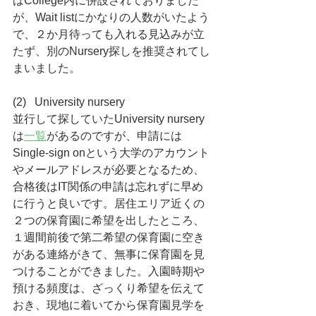
はCollege内に併設されておりました
が、Wait listにかなりの人数がいたよう
で、２か月待っても入れる見込みが立
たず、別のNursery探しを推奨されてし
まいました。
(2)   University nursery
並行して探していたUniversity nursery
は
一覧
があるのですが、申請には
Single-sign onという大学のアカウント
やメールアドレスが必要となるため、
合格後はIT関係の申請は忘れずに早め
に行うと良いです。居住エリア近くの
２つの保育園に希望を出したところ、
１週間前後で第二希望の保育園に空き
がある連絡がきて、無事に保育園を見
つけることができました。入園時期や
預ける頻度は、ざっくり希望を伝えて
おき、現地に着いてから保育園見学を