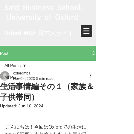
Saïd Business School,
University of Oxford
Oxford MBA​
日本人サイト
Post
All Posts
oxfordmba
All Posts
Nov 24, 2023
5 min read
生活事情編その１（家族＆
受験関連情報
子供帯同）
Updated:
Jun 10, 2024
こんにちは！今回はOxfordでの生活に